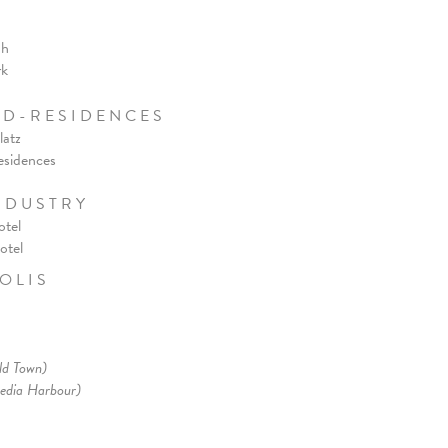
ah
rk
 D - R E S I D E N C E S
latz
esidences
N D U S T R Y
otel
ote
l
O L I S
ld Town)
edia Harbour)