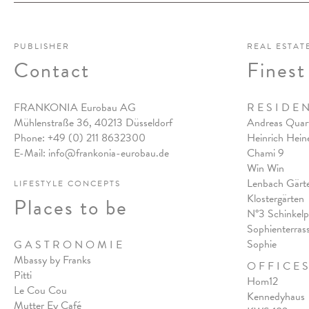
PUBLISHER
REAL ESTAT
Contact
Finest
FRANKONIA Eurobau AG
R E S I D E 
Mühlenstraße 36, 40213 Düsseldorf
Andreas Quart
Phone:
+49 (0) 211 8632300
Heinrich Hein
E-Mail:
info@frankonia-eurobau.de
Chami 9
Win Win
Lenbach Gärt
LIFESTYLE CONCEPTS
Klostergärten
Places to be
N°3 Schinkelp
Sophienterras
Sophie
G A S T R O N O M I E
Mbassy by Franks
O F F I C E S
Pitt
i
Hom12
Le Cou Cou
Kennedyhaus
Mutter Ey Café