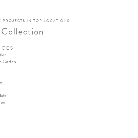
E PROJECTS IN TOP LOCATIONS
 Collection
N C E S
ier
e Gärten
en
latz
sen