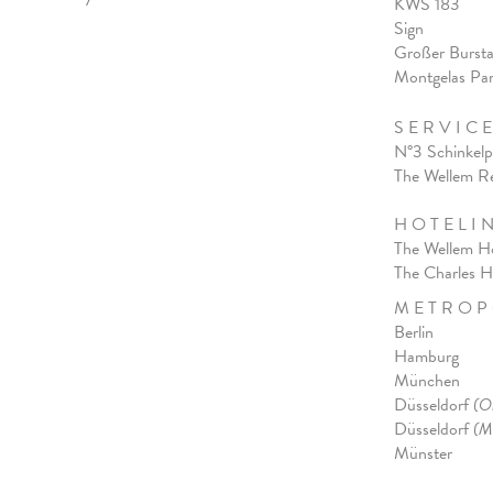
KWS 183
Sign
Großer Burst
Montgelas Pa
S E R V I C E
N°3 Schinkelp
The Wellem R
H O T E L I 
The Wellem H
The Charles H
M E T R O P 
Berlin
Hamburg
München
Düsseldorf
(O
Düsseldorf
(M
Münster