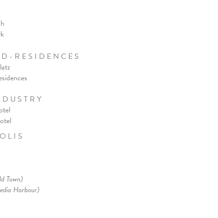
ah
rk
 D - R E S I D E N C E S
latz
esidences
N D U S T R Y
otel
ote
l
O L I S
ld Town)
edia Harbour)