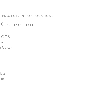
E PROJECTS IN TOP LOCATIONS
 Collection
N C E S
ier
e Gärten
en
latz
sen