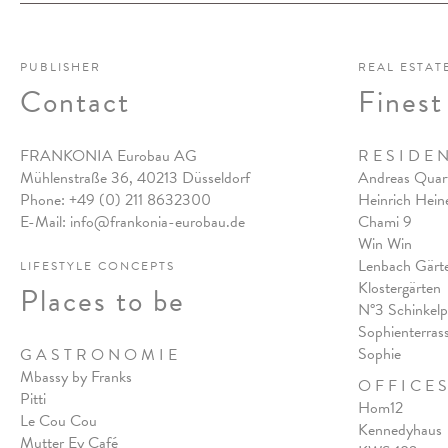
PUBLISHER
REAL ESTAT
Contact
Finest
FRANKONIA Eurobau AG
R E S I D E 
Mühlenstraße 36, 40213 Düsseldorf
Andreas Quart
Phone:
+49 (0) 211 8632300
Heinrich Hein
E-Mail:
info@frankonia-eurobau.de
Chami 9
Win Win
Lenbach Gärt
LIFESTYLE CONCEPTS
Klostergärten
Places to be
N°3 Schinkelp
Sophienterras
Sophie
G A S T R O N O M I E
Mbassy by Franks
O F F I C E S
Pitt
i
Hom12
Le Cou Cou
Kennedyhaus
Mutter Ey Café