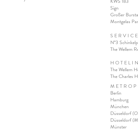
KWS 183
Sign
Großer Burst
Montgelas Pa
S E R V I C E
N°3 Schinkelp
The Wellem R
H O T E L I 
The Wellem H
The Charles H
M E T R O P 
Berlin
Hamburg
München
Düsseldorf
(O
Düsseldorf
(M
Münster