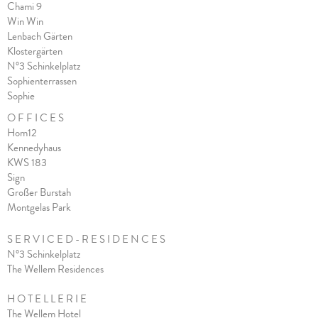
Chami 9
Win Win
Lenbach Gärten
Klostergärten
N°3 Schinkelplatz
Sophienterrassen
Sophie
O F F I C E S
Hom12
Kennedyhaus
KWS 183
Sign
Großer Burstah
Montgelas Park
S E R V I C E D - R E S I D E N C E S
N°3 Schinkelplatz
The Wellem Residences
H O T E L L E R I E
The Wellem Hotel