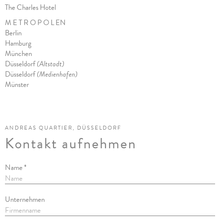
The Charles Hote
l
M E T R O P O L EN
Berlin
Hamburg
München
Düsseldorf
(Altstadt)
Düsseldorf
(Medienhafen)
Münster
ANDREAS QUARTIER, DÜSSELDORF
Kontakt aufnehmen
Name *
Unternehmen