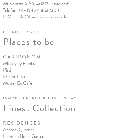
Mühlenstraße 36, 40213 Düsseldorf
Telefon:
+49 (0) 211 8632300
E-Mail:
info@frankonia-eurobau.de
LIFESTYLE-KONZEPTE
Places to be
G A S T R O N O M I E
Mbassy by Franks
Pitt
i
Le Cou Cou
Mutter Ey Café
IMMOBILIENPROJEKTE IN BESTLAGE
Finest Collection
R E S I D E N C E S
Andreas Quartier
Heinrich Heine Gärten