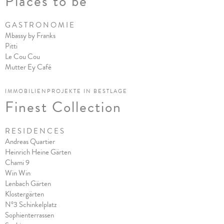
Places to be
G A S T R O N O M I E
Mbassy by Franks
Pitt
i
Le Cou Cou
Mutter Ey Café
IMMOBILIENPROJEKTE IN BESTLAGE
Finest Collection
R E S I D E N C E S
Andreas Quartier
Heinrich Heine Gärten
Chami 9
Win Win
Lenbach Gärten
Klostergärten
N°3 Schinkelplatz
Sophienterrassen