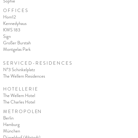
Sophie
O F F I C E S
Hom12
Kennedyhaus
KWS 183
Sign
Großer Burstah
Montgelas Park
S E R V I C E D - R E S I D E N C E S
N°3 Schinkelplatz
The Wellem Residences
H O T E L L E R I E
The Wellem Hotel
The Charles Hote
l
M E T R O P O L EN
Berlin
Hamburg
München
Düsseldorf
(Altstadt)