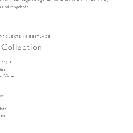
er informiert regelmäßig über das ANDREAS QUARTIER,
ts und Angebote.
PROJEKTE IN BESTLAGE
 Collection
N C E S
ier
e Gärten
en
latz
sen