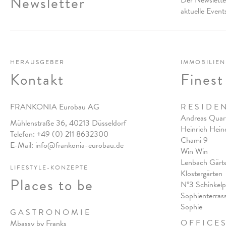
Newsletter
Der Newslett
aktuelle Even
HERAUSGEBER
IMMOBILIEN
Kontakt
Finest
FRANKONIA Eurobau AG
R E S I D E 
Andreas Quart
Mühlenstraße 36, 40213 Düsseldorf
Heinrich Hein
Telefon:
+49 (0) 211 8632300
Chami 9
E-Mail:
info@frankonia-eurobau.de
Win Win
Lenbach Gärt
LIFESTYLE-KONZEPTE
Klostergärten
Places to be
N°3 Schinkelp
Sophienterras
Sophie
G A S T R O N O M I E
O F F I C E S
Mbassy by Franks