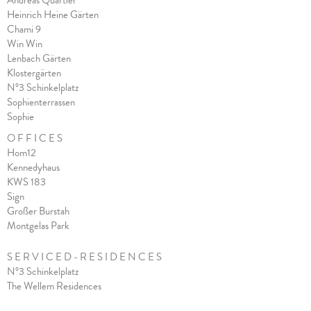
Heinrich Heine Gärten
Chami 9
Win Win
Lenbach Gärten
Klostergärten
N°3 Schinkelplatz
Sophienterrassen
Sophie
O F F I C E S
Hom12
Kennedyhaus
KWS 183
Sign
Großer Burstah
Montgelas Park
S E R V I C E D - R E S I D E N C E S
N°3 Schinkelplatz
The Wellem Residences