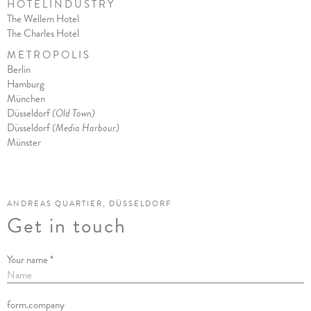
H O T E L I N D U S T R Y
The Wellem Hotel
The Charles Hote
l
M E T R O P O L I S
Berlin
Hamburg
München
Düsseldorf
(Old Town)
Düsseldorf
(Media Harbour)
Münster
ANDREAS QUARTIER, DÜSSELDORF
Get in touch
Your name *
form.company