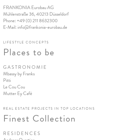
FRANKONIA Eurobau AG
Mühlenstraße 36, 40213 Düsseldorf
Phone:
+49 (0) 211 8632300
E-Mail:
info@frankonia-eurobau.de
LIFESTYLE CONCEPTS
Places to be
G A S T R O N O M I E
Mbassy by Franks
Pitt
i
Le Cou Cou
Mutter Ey Café
REAL ESTATE PROJECTS IN TOP LOCATIONS
Finest Collection
R E S I D E N C E S
Andreas Quartier